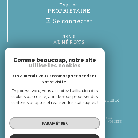
Espace
PROPRIÉTAIRE
Se connecter
Nous
ADHÉRONS
Comme beaucoup, notre site
utilise les cookies
On aimerait vous accompagner pendant
votre visite.
En poursuivant, vous acceptez l'utilisation des
cookies par ce site, afin de vous proposer des
contenus adaptés et réaliser des statistiques !
© 2026 | TOUS DROITS RÉSERVÉS | TRADUCTION POWERED BY GOOGLE |
PLAN DU SITE
MENTIONS LÉGALES
NOS HONORAIRES
ADMIN
NOS LIENS
PARAMÉTRER
POLITIQUE RGPD
COOKIES