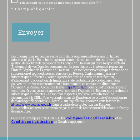
relatives au traitement de mes données personnelles (*)*
* Champ obligatoire
Envoyer
Les informations recueillies sur ce formulaire sont enregistrées dans un fichier
informatisé par La Boite Immo agissant comme Sous-traitant du traitement pour la
gestion de la clientèle/prospects de l'Agence / du Réseau qui reste Responsable du
Traitement de vos Données personnelles. La base légale du traitement repose sur
l'intérêt légitime de l'Agence / du Réseau. Elles sont conservées jusqu'à demande de
suppression et sont destinées à l'Agence / au Réseau. Conformément à la loi «
informatique et libertés », vous disposez des droits d’accès, de rectification,
d’effacement, d’opposition, de limitation et de portabilité de vos données. Vous
pouvez retirer votre consentement à tout moment en contactant directement
l’Agence / Le Réseau. Consultez le site
https://cnil.fr/fr
pour plus d’informations sur
vos droits. Si vous estimez, après avoir contacté l'Agence / le Réseau, que vos droits «
Informatique et Libertés » ne sont pas respectés, vous pouvez adresser une
réclamation à la CNIL. Nous vous informons de l’existence de la liste d'opposition au
démarchage téléphonique « Bloctel », sur laquelle vous pouvez vous inscrire ici :
https://www.bloctel.gouv.fr
. Dans le cadre de la protection des Données
personnelles, nous vous invitons à ne pas inscrire de Données sensibles dans le champ
de saisie libre.
Ce site est protégé par reCAPTCHA, les
Politiques de Confidentialité
et es
Conditions d'utilisation
de Google s'appliquent.