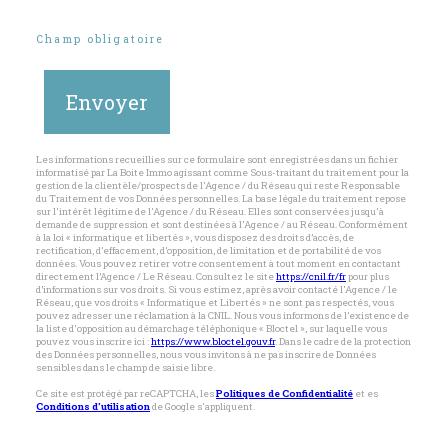
* Champ obligatoire
Envoyer
Les informations recueillies sur ce formulaire sont enregistrées dans un fichier
informatisé par La Boite Immo agissant comme Sous-traitant du traitement pour la
gestion de la clientèle/prospects de l'Agence / du Réseau qui reste Responsable
du Traitement de vos Données personnelles. La base légale du traitement repose
sur l'intérêt légitime de l'Agence / du Réseau. Elles sont conservées jusqu'à
demande de suppression et sont destinées à l'Agence / au Réseau. Conformément
à la loi « informatique et libertés », vous disposez des droits d’accès, de
rectification, d’effacement, d’opposition, de limitation et de portabilité de vos
données. Vous pouvez retirer votre consentement à tout moment en contactant
directement l’Agence / Le Réseau. Consultez le site
https://cnil.fr/fr
pour plus
d’informations sur vos droits. Si vous estimez, après avoir contacté l'Agence / le
Réseau, que vos droits « Informatique et Libertés » ne sont pas respectés, vous
pouvez adresser une réclamation à la CNIL. Nous vous informons de l’existence de
la liste d'opposition au démarchage téléphonique « Bloctel », sur laquelle vous
pouvez vous inscrire ici :
https://www.bloctel.gouv.fr
. Dans le cadre de la protection
des Données personnelles, nous vous invitons à ne pas inscrire de Données
sensibles dans le champ de saisie libre.
Ce site est protégé par reCAPTCHA, les
Politiques de Confidentialité
et es
Conditions d'utilisation
de Google s'appliquent.