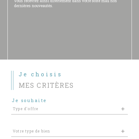
Vous recevrez ainsi directement dans votre boite mail nos
dernières nouveautés.
Je choisis
MES CRITÈRES
Je souhaite
Type
Type d'offre
d'offre
Type
Votre type de bien
d'offre