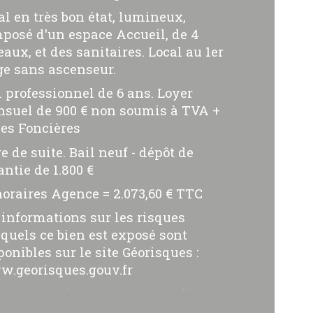
al en très bon état, lumineux,
ristiques
Valeurs
e
posé d'un espace Accueil, de 4
eaux, et des sanitaires. Local au 1er
erficie (m²)
ge sans ascenseur.
l professionnel de 6 ans. Loyer
de de chauffage
suel de 900 € non soumis à TVA +
es Foncières
pe de chauffage
re de suite. Bail neuf - dépôt de
antie de 1.800 €
oraires Agence = 2.073,60 € TTC
 informations sur les risques
quels ce bien est exposé sont
ponibles sur le site Géorisques :
.georisques.gouv.fr
r toutes informations sur ce bien
illez contacter l'Agence Sable Blanc