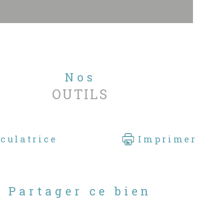
obilier - François SUIRE au 02 51 21
00 ou 06 49 33 94 96
r découvrir nos autres biens à la
te, nous vous invitons à consulter
re site
Nos
.sableblancimmobilier.com
OUTILS
informations sur les risques auxquels ce
 est exposé sont disponibles sur le site
isques
culatrice
Imprimer
Partager ce bien