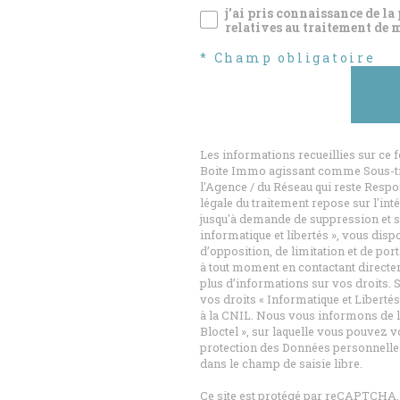
j'ai pris connaissance de la
relatives au traitement de 
* Champ obligatoire
Les informations recueillies sur ce 
Boite Immo agissant comme Sous-trai
l'Agence / du Réseau qui reste Resp
légale du traitement repose sur l'int
jusqu'à demande de suppression et s
informatique et libertés », vous disp
d’opposition, de limitation et de po
à tout moment en contactant directem
plus d’informations sur vos droits. S
vos droits « Informatique et Liberté
à la CNIL. Nous vous informons de l
Bloctel », sur laquelle vous pouvez vo
protection des Données personnelles
dans le champ de saisie libre.
Ce site est protégé par reCAPTCHA,