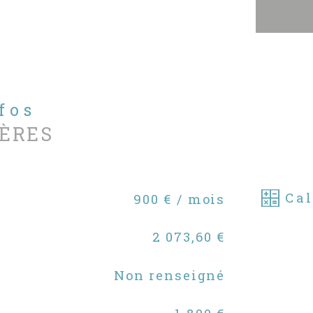
Imm
98 
Pou
ven
not
nfos
www
ÈRES
Les 
bien
Géor
Cal
900 € / mois
2 073,60 €
Non renseigné