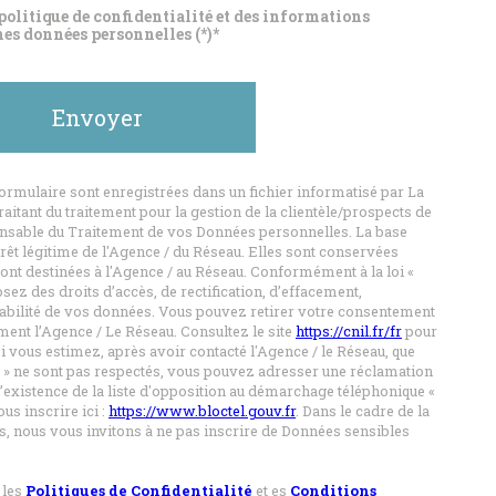
 politique de confidentialité et des informations
mes données personnelles (*)*
Envoyer
formulaire sont enregistrées dans un fichier informatisé par La
tant du traitement pour la gestion de la clientèle/prospects de
onsable du Traitement de vos Données personnelles. La base
érêt légitime de l'Agence / du Réseau. Elles sont conservées
ont destinées à l'Agence / au Réseau. Conformément à la loi «
osez des droits d’accès, de rectification, d’effacement,
rtabilité de vos données. Vous pouvez retirer votre consentement
ent l’Agence / Le Réseau. Consultez le site
https://cnil.fr/fr
pour
i vous estimez, après avoir contacté l'Agence / le Réseau, que
s » ne sont pas respectés, vous pouvez adresser une réclamation
’existence de la liste d'opposition au démarchage téléphonique «
us inscrire ici :
https://www.bloctel.gouv.fr
. Dans le cadre de la
, nous vous invitons à ne pas inscrire de Données sensibles
 les
Politiques de Confidentialité
et es
Conditions