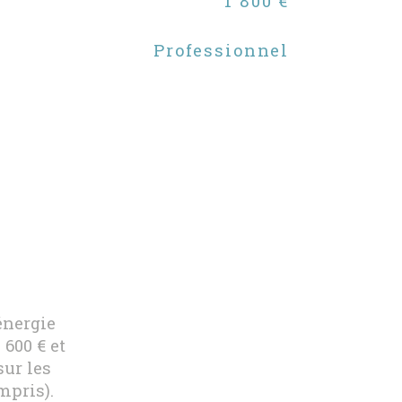
1 800 €
Professionnel
énergie
600 € et
sur les
mpris).