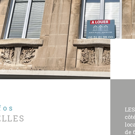
nfos
LES
ELLES
côt
loc
de 