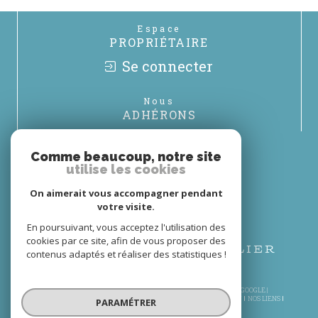
Espace
PROPRIÉTAIRE
Se connecter
Nous
ADHÉRONS
Comme beaucoup, notre site
utilise les cookies
On aimerait vous accompagner pendant
votre visite.
En poursuivant, vous acceptez l'utilisation des
cookies par ce site, afin de vous proposer des
contenus adaptés et réaliser des statistiques !
© 2026 | TOUS DROITS RÉSERVÉS | TRADUCTION POWERED BY GOOGLE |
PLAN DU SITE
MENTIONS LÉGALES
NOS HONORAIRES
ADMIN
NOS LIENS
PARAMÉTRER
POLITIQUE RGPD
COOKIES