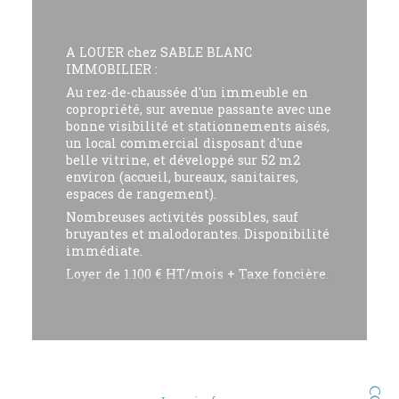
A LOUER chez SABLE BLANC
IMMOBILIER :
Au rez-de-chaussée d'un immeuble en
copropriété, sur avenue passante avec une
bonne visibilité et stationnements aisés,
un local commercial disposant d'une
belle vitrine, et développé sur 52 m2
environ (accueil, bureaux, sanitaires,
espaces de rangement).
Nombreuses activités possibles, sauf
bruyantes et malodorantes. Disponibilité
immédiate.
Loyer de 1.100 € HT/mois + Taxe foncière.
Dépôt de garantie de 2.200 €.
Honoraires Agence = 2.112 € HT
Les informations sur les risques auxquels
ce bien est exposé sont disponibles sur le
site Géorisques : www.georisques.gouv.fr
Pour toutes informations sur ce bien