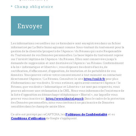
* Champ obligatoire
Envoyer
Les informations recueillies sur ce formulaire sont enregistrées dans un fichier
informatisé par La Boite Immo agissant comme Sous-traitant du traitement pour la
gestion de la clientèle/prospects de l'Agence / du Réseau qui reste Responsable
du Traitement de vos Données personnelles. La base légale du traitement repose
sur l'intérêt légitime de l'Agence / du Réseau. Elles sont conservées jusqu'à
demande de suppression et sont destinées à l'Agence / au Réseau. Conformément
à la loi « informatique et libertés », vous disposez des droits d’accès, de
rectification, d’effacement, d’opposition, de limitation et de portabilité de vos
données. Vous pouvez retirer votre consentement à tout moment en contactant
directement l’Agence / Le Réseau. Consultez le site
https://cnil.fr/fr
pour plus
d’informations sur vos droits. Si vous estimez, après avoir contacté l'Agence / le
Réseau, que vos droits « Informatique et Libertés » ne sont pas respectés, vous
pouvez adresser une réclamation à la CNIL. Nous vous informons de l’existence de
la liste d'opposition au démarchage téléphonique « Bloctel », sur laquelle vous
pouvez vous inscrire ici :
https://www.bloctel.gouv.fr
. Dans le cadre de la protection
des Données personnelles, nous vous invitons à ne pas inscrire de Données
sensibles dans le champ de saisie libre.
Ce site est protégé par reCAPTCHA, les
Politiques de Confidentialité
et es
Conditions d'utilisation
de Google s'appliquent.