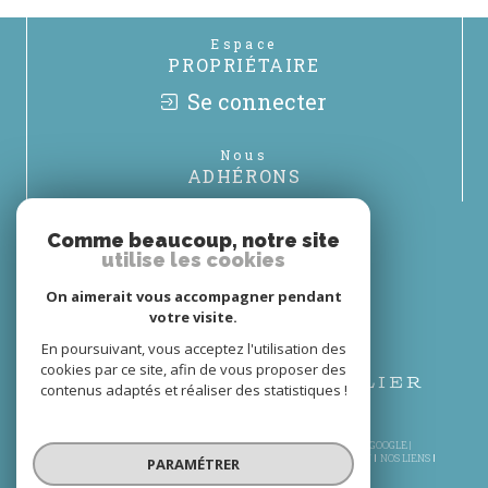
Espace
PROPRIÉTAIRE
Se connecter
Nous
ADHÉRONS
Comme beaucoup, notre site
utilise les cookies
On aimerait vous accompagner pendant
votre visite.
En poursuivant, vous acceptez l'utilisation des
cookies par ce site, afin de vous proposer des
contenus adaptés et réaliser des statistiques !
© 2026 | TOUS DROITS RÉSERVÉS | TRADUCTION POWERED BY GOOGLE |
PLAN DU SITE
MENTIONS LÉGALES
NOS HONORAIRES
ADMIN
NOS LIENS
PARAMÉTRER
POLITIQUE RGPD
COOKIES