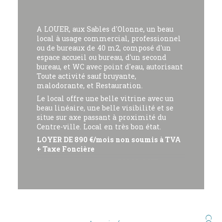
A LOUER, aux Sables d'Olonne, un beau
local à usage commercial, professionnel
ou de bureaux de 40 m2, composé d'un
espace accueil ou bureau, d'un second
bureau, et WC avec point d'eau, autorisant
Toute activité sauf bruyante,
malodorante, et Restauration.
Le local offre une belle vitrine avec un
beau linéaire, une belle visibilité et se
situe sur axe passant à proximité du
Centre-ville. Local en très bon état.
LOYER DE 890 €/mois non soumis à TVA
+ Taxe Foncière
Honoraires Agence = 1.708,80 € HT
Bail commercial neuf - pas de droit
d'entrée - dépôt de garantie de 1.780 € :
Disponibilité immédiate.
Les informations sur les risques auxquels
ce bien est exposé sont disponibles sur le