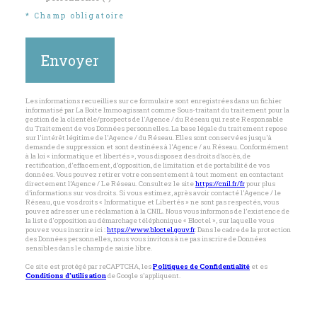
* Champ obligatoire
Envoyer
Les informations recueillies sur ce formulaire sont enregistrées dans un fichier
informatisé par La Boite Immo agissant comme Sous-traitant du traitement pour la
gestion de la clientèle/prospects de l'Agence / du Réseau qui reste Responsable
du Traitement de vos Données personnelles. La base légale du traitement repose
sur l'intérêt légitime de l'Agence / du Réseau. Elles sont conservées jusqu'à
demande de suppression et sont destinées à l'Agence / au Réseau. Conformément
à la loi « informatique et libertés », vous disposez des droits d’accès, de
rectification, d’effacement, d’opposition, de limitation et de portabilité de vos
données. Vous pouvez retirer votre consentement à tout moment en contactant
directement l’Agence / Le Réseau. Consultez le site
https://cnil.fr/fr
pour plus
d’informations sur vos droits. Si vous estimez, après avoir contacté l'Agence / le
Réseau, que vos droits « Informatique et Libertés » ne sont pas respectés, vous
pouvez adresser une réclamation à la CNIL. Nous vous informons de l’existence de
la liste d'opposition au démarchage téléphonique « Bloctel », sur laquelle vous
pouvez vous inscrire ici :
https://www.bloctel.gouv.fr
. Dans le cadre de la protection
des Données personnelles, nous vous invitons à ne pas inscrire de Données
sensibles dans le champ de saisie libre.
Ce site est protégé par reCAPTCHA, les
Politiques de Confidentialité
et es
Conditions d'utilisation
de Google s'appliquent.