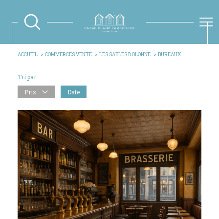
ACCUEIL
COMMERCES VENTE
LES SABLES D OLONNE
BUREAUX
Tri par
Prix
Date