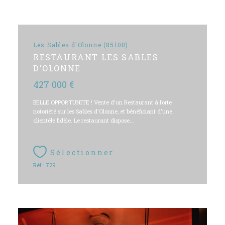
Les Sables d'Olonne (85100)
RESTAURANT LES SABLES
D'OLONNE
427 000 €
BELLE OPPORTUNITE ! Vente d'un Restaurant à forte
notoriété sur les Sables d'Olonne, et bénéficiant d'une
clientèle fidèle. Le restaurant dispose...
Sélectionner
Réf : 729