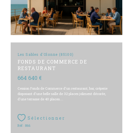
Les Sables d'Olonne (85100)
FONDS DE COMMERCE DE
RESTAURANT
664 640 €
Cession Fonds de Commerce d'un restaurant, bar, créperie
disposant d'une belle salle de 32 places joliment décorée,
d'une terrasse de 40 places....
Sélectionner
Réf : 866