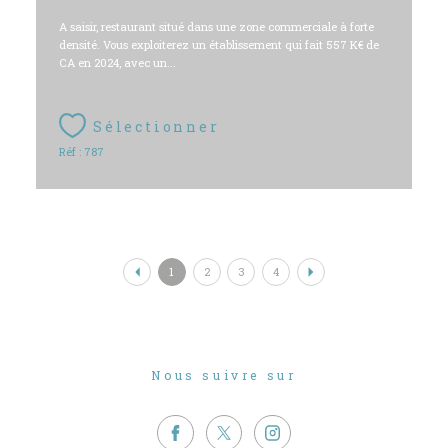
A saisir, restaurant situé dans une zone commerciale à forte
densité. Vous exploiterez un établissement qui fait 557 K€ de
CA en 2024, avec un...
Sélectionner
Réf : 787
1
2
3
4
Nous suivre sur