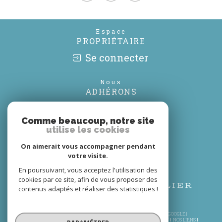
Espace
PROPRIÉTAIRE
Se connecter
Nous
ADHÉRONS
Comme beaucoup, notre site
utilise les cookies
On aimerait vous accompagner pendant
votre visite.
En poursuivant, vous acceptez l'utilisation des
cookies par ce site, afin de vous proposer des
contenus adaptés et réaliser des statistiques !
© 2026 | TOUS DROITS RÉSERVÉS | TRADUCTION POWERED BY GOOGLE |
PLAN DU SITE
MENTIONS LÉGALES
NOS HONORAIRES
ADMIN
NOS LIENS