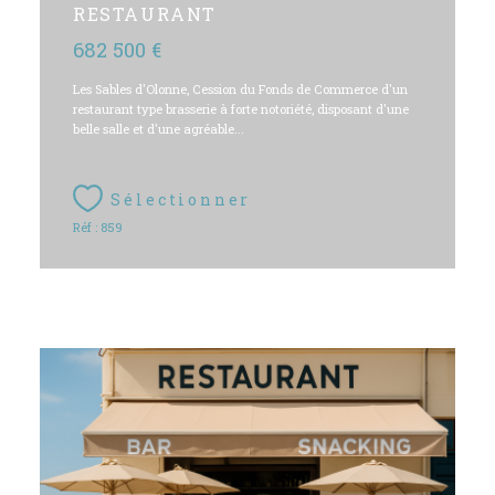
RESTAURANT
682 500 €
Les Sables d'Olonne, Cession du Fonds de Commerce d'un
restaurant type brasserie à forte notoriété, disposant d'une
belle salle et d'une agréable...
Sélectionner
Réf : 859