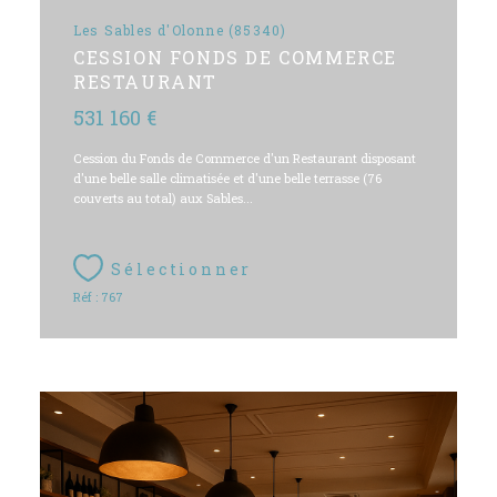
Les Sables d'Olonne (85340)
CESSION FONDS DE COMMERCE
RESTAURANT
531 160 €
Cession du Fonds de Commerce d'un Restaurant disposant
d'une belle salle climatisée et d'une belle terrasse (76
couverts au total) aux Sables...
Sélectionner
Réf : 767