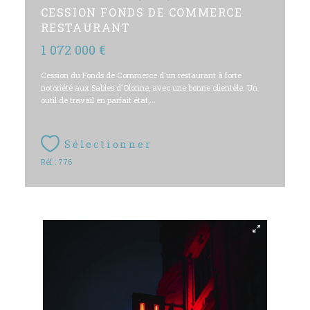
CESSION FONDS DE COMMERCE
RESTAURANT
1 072 000 €
Cession du Fonds de Commerce d'un restaurant à forte
notoriété aux Sables d'Olonne, avec une bonne clientèle. Un
outil de travail en parfait état,...
Sélectionner
Réf : 776