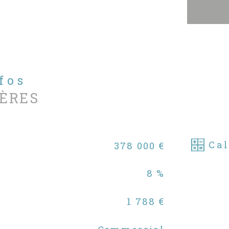
www
Pou
veu
Imm
98 
Pou
nfos
ven
ÈRES
not
www
Cal
378 000 €
8 %
1 788 €