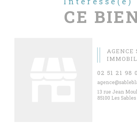
Intéressé(e)
CE BIEN
AGENCE 
IMMOBIL
02 51 21 98 
agence@sablebl
13 rue Jean Mou
85100 Les Sables