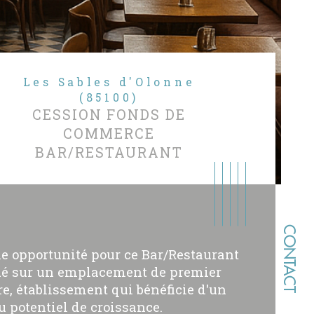
Les Sables d'Olonne
(85100)
CESSION FONDS DE
COMMERCE
BAR/RESTAURANT
CONTACT
le opportunité pour ce Bar/Restaurant
ué sur un emplacement de premier
re, établissement qui bénéficie d'un
u potentiel de croissance.