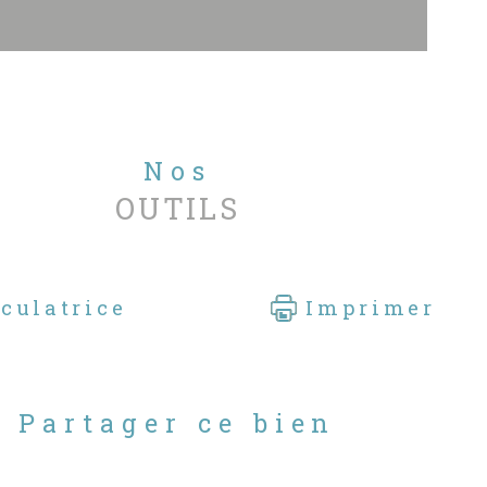
.georisques.gouv.fr
r toutes informations sur ce bien
illez contacter l'Agence Sable Blanc
obilier - François SUIRE au 02 51 21
00 ou 06 49 33 94 96
r découvrir nos autres biens à la
Nos
te, nous vous invitons à consulter
OUTILS
re site
.sableblancimmobilier.com
culatrice
Imprimer
Partager ce bien