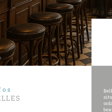
nfos
Bel
ELLES
sit
ord
bea