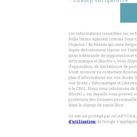
* Champ obligatoire
Les informations recueillies sur ce 
Boite Immo agissant comme Sous-trai
l'Agence / du Réseau qui reste Resp
légale du traitement repose sur l'int
jusqu'à demande de suppression et s
informatique et libertés », vous disp
d’opposition, de limitation et de po
à tout moment en contactant directem
plus d’informations sur vos droits. S
vos droits « Informatique et Liberté
à la CNIL. Nous vous informons de l
Bloctel », sur laquelle vous pouvez vo
protection des Données personnelles
dans le champ de saisie libre.
Ce site est protégé par reCAPTCHA,
d'utilisation
de Google s'appliquen