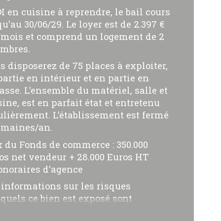
DI en cuisine à reprendre, le bail cours
ristiques
Valeurs
erficie (m²)
qu'au 30/06/29. Le loyer est de 2.397 €
mois et comprend un logement de 2
propriété
mbres.
s disposerez de 75 places à exploiter,
partie en intérieur et en partie en
rasse. L'ensemble du matériel, salle et
sine, est en parfait état et entretenu
ulièrement. L'établissement est fermé
emaines/an.
x du Fonds de commerce : 350.000
os net vendeur + 28.000 Euros HT
onoraires d'agence
 informations sur les risques
quels ce bien est exposé sont
ponibles sur le site Géorisques :