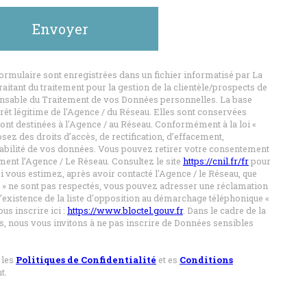
Envoyer
formulaire sont enregistrées dans un fichier informatisé par La
tant du traitement pour la gestion de la clientèle/prospects de
onsable du Traitement de vos Données personnelles. La base
érêt légitime de l'Agence / du Réseau. Elles sont conservées
ont destinées à l'Agence / au Réseau. Conformément à la loi «
osez des droits d’accès, de rectification, d’effacement,
rtabilité de vos données. Vous pouvez retirer votre consentement
ent l’Agence / Le Réseau. Consultez le site
https://cnil.fr/fr
pour
i vous estimez, après avoir contacté l'Agence / le Réseau, que
s » ne sont pas respectés, vous pouvez adresser une réclamation
’existence de la liste d'opposition au démarchage téléphonique «
us inscrire ici :
https://www.bloctel.gouv.fr
. Dans le cadre de la
, nous vous invitons à ne pas inscrire de Données sensibles
 les
Politiques de Confidentialité
et es
Conditions
t.