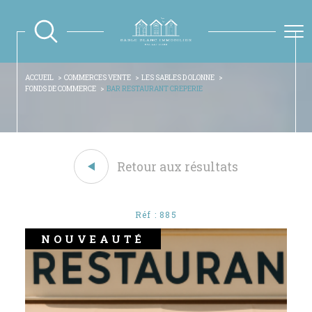
ACCUEIL
COMMERCES VENTE
LES SABLES D OLONNE
FONDS DE COMMERCE
BAR RESTAURANT CREPERIE
Retour aux résultats
Réf : 885
NOUVEAUTÉ