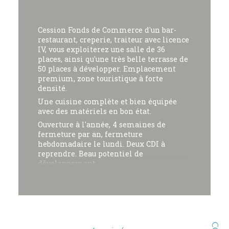
Cession Fonds de Commerce d'un bar-
restaurant, creperie, traiteur avec licence
IV, vous exploiterez une salle de 36
places, ainsi qu'une très belle terrasse de
50 places à développer. Emplacement
premium, zone touristique à forte
densité.
Une cuisine complète et bien équipée
avec des matériels en bon état.
Ouverture à l'année, 4 semaines de
fermeture par an, fermeture
hebdomadaire le lundi. Deux CDI à
reprendre. Beau potentiel de
développement.
Loyer faible de 1.138€ HT € (bail neuf
échéance 03/2034) + Taxe Foncière 1.263 €
Prix de vente = 200.000 € net vendeur +
16.000 € HT d'honoraires d'agence
N'hésitez pas à nous contacter pour plus