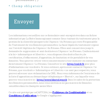
* Champ obligatoire
Envoyer
Les informations recueillies sur ce formulaire sont enregistrées dans un fichier
informatisé par La Boite Immo agissant comme Sous-traitant du traitement pour la
gestion de la clientèle/prospects de l'Agence / du Réseau qui reste Responsable
du Traitement de vos Données personnelles. La base légale du traitement repose
sur l'intérêt légitime de l'Agence / du Réseau. Elles sont conservées jusqu'à
demande de suppression et sont destinées à l'Agence / au Réseau. Conformément
à la loi « informatique et libertés », vous disposez des droits d’accès, de
rectification, d’effacement, d’opposition, de limitation et de portabilité de vos
données. Vous pouvez retirer votre consentement à tout moment en contactant
directement l’Agence / Le Réseau. Consultez le site
https://cnil.fr/fr
pour plus
d’informations sur vos droits. Si vous estimez, après avoir contacté l'Agence / le
Réseau, que vos droits « Informatique et Libertés » ne sont pas respectés, vous
pouvez adresser une réclamation à la CNIL. Nous vous informons de l’existence de
la liste d'opposition au démarchage téléphonique « Bloctel », sur laquelle vous
pouvez vous inscrire ici :
https://www.bloctel.gouv.fr
. Dans le cadre de la protection
des Données personnelles, nous vous invitons à ne pas inscrire de Données
sensibles dans le champ de saisie libre.
Ce site est protégé par reCAPTCHA, les
Politiques de Confidentialité
et es
Conditions d'utilisation
de Google s'appliquent.