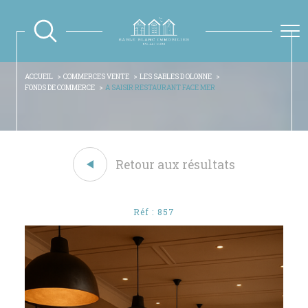
ACCUEIL
COMMERCES VENTE
LES SABLES D OLONNE
FONDS DE COMMERCE
A SAISIR RESTAURANT FACE MER
Retour aux résultats
Réf : 857