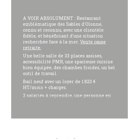
A VOIR ABSOLUMENT : Restaurant
emblématique des Sables d'Olonne,
connu et reconnu, avec une clientèle
fidèle, et bénéficiant d'une situation
recherchée face à la mer.
Vente cause
retraite.
Une belle salle de 33 places assises,
accessibilité PMR, une spacieuse cuisine
bien équipée, des chambes froides, un bel
outil de travail.
Bail neuf avec un loyer de 1.823 €
HT/mois + charges.
2 salariés à reprendre, une personne en
salle et une personne en cuisine.
Fermetures annuelles : 9 semaines/an ; et
2,5 jours/semaine. Affaire idéale pour un
couple dont l'un serait Chef cuisinier.
CA 2025 = 423 K€ -
Très belle rentabilité
d'exploitation.