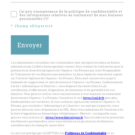
j'ai pris connaissance de la politique de confidentialité et
des informations relatives au traitement de mes données
personnelles (*)*
* Champ obligatoire
Envoyer
Les informations recueillies sur ce formulaire sont enregistrées dans un fichier
informatisé par La Boite Immo agissant comme Sous-traitant du traitement pour la
gestion de la clientèle/prospects de l'Agence / du Réseau qui reste Responsable
du Traitement de vos Données personnelles. La base légale du traitement repose
sur l'intérêt légitime de l'Agence / du Réseau. Elles sont conservées jusqu'à
demande de suppression et sont destinées à l'Agence / au Réseau. Conformément
à la loi « informatique et libertés », vous disposez des droits d’accès, de
rectification, d’effacement, d’opposition, de limitation et de portabilité de vos
données. Vous pouvez retirer votre consentement à tout moment en contactant
directement l’Agence / Le Réseau. Consultez le site
https://cnil.fr/fr
pour plus
d’informations sur vos droits. Si vous estimez, après avoir contacté l'Agence / le
Réseau, que vos droits « Informatique et Libertés » ne sont pas respectés, vous
pouvez adresser une réclamation à la CNIL. Nous vous informons de l’existence de
la liste d'opposition au démarchage téléphonique « Bloctel », sur laquelle vous
pouvez vous inscrire ici :
https://www.bloctel.gouv.fr
. Dans le cadre de la protection
des Données personnelles, nous vous invitons à ne pas inscrire de Données
sensibles dans le champ de saisie libre.
Ce site est protégé par reCAPTCHA, les
Politiques de Confidentialité
et es