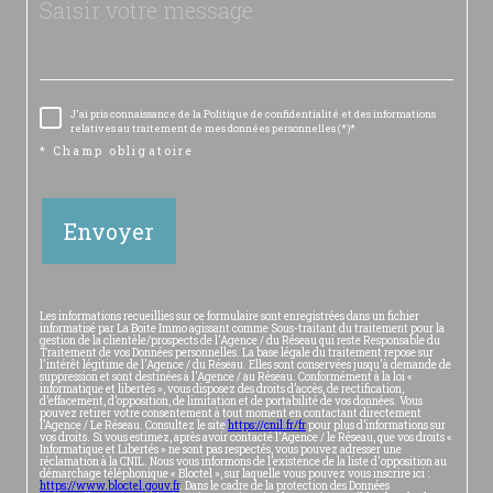
J'ai pris connaissance de la Politique de confidentialité et des informations
relatives au traitement de mes données personnelles (*)*
* Champ obligatoire
Envoyer
Les informations recueillies sur ce formulaire sont enregistrées dans un fichier
informatisé par La Boite Immo agissant comme Sous-traitant du traitement pour la
gestion de la clientèle/prospects de l'Agence / du Réseau qui reste Responsable du
Traitement de vos Données personnelles. La base légale du traitement repose sur
l'intérêt légitime de l'Agence / du Réseau. Elles sont conservées jusqu'à demande de
suppression et sont destinées à l'Agence / au Réseau. Conformément à la loi «
informatique et libertés », vous disposez des droits d’accès, de rectification,
d’effacement, d’opposition, de limitation et de portabilité de vos données. Vous
pouvez retirer votre consentement à tout moment en contactant directement
l’Agence / Le Réseau. Consultez le site
https://cnil.fr/fr
pour plus d’informations sur
vos droits. Si vous estimez, après avoir contacté l'Agence / le Réseau, que vos droits «
Informatique et Libertés » ne sont pas respectés, vous pouvez adresser une
réclamation à la CNIL. Nous vous informons de l’existence de la liste d'opposition au
démarchage téléphonique « Bloctel », sur laquelle vous pouvez vous inscrire ici :
https://www.bloctel.gouv.fr
. Dans le cadre de la protection des Données