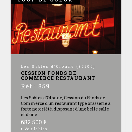
passant par les différents aspects juridiques,
nous mettons notre expertise et notre
expérience à votre service pour que vos
transactions se réalisent en toute sérénité.
Notre plus grande satisfaction : celle de nos
clients.
Les Sables d'Olonne (85100)
CESSION FONDS DE
COMMERCE RESTAURANT
Réf : 859
Les Sables d'Olonne, Cession du Fonds de
Commerce d'un restaurant type brasserie à
forte notoriété, disposant d'une belle salle
et d'une...
682 500 €
Voir le bien