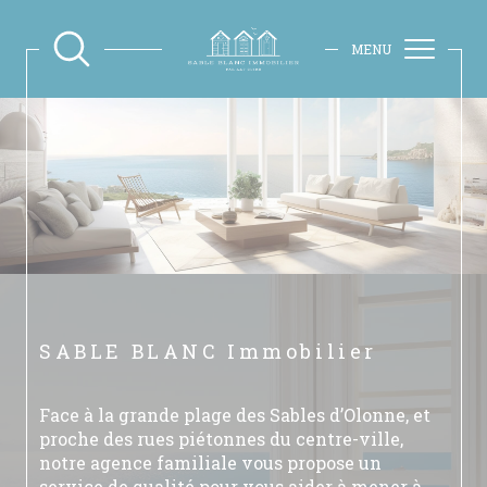
MENU
SABLE BLANC
Immobilier
Face à la grande plage des Sables d’Olonne, et
proche des rues piétonnes du centre-ville,
notre agence familiale vous propose un
service de qualité pour vous aider à mener à