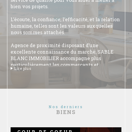
bien vos projets.
L’écoute, la confiance, l’efficacité, et la relation
humaine, telles sont les valeurs auxquelles
nous sommes attachés.
Agence de proximité disposant d’une
excellente connaissance du marché, SABLE
BLANC IMMOBILIER accompagne plus
particulièrement les commerçants et
Lire plus
dirigeants d’entreprises dans leurs projets de
cession ou reprise d’affaires (Fonds de
Commerce, Droit au bail, Cession de parts
sociales, Immobilier d’entreprise et
professionnel à la vente ou à la location).
Nos derniers
Plus qu’un intermédiaire entre les parties,
BIENS
nous sommes présents aux côtés de nos clients
tout au long de leur projet.
De l’estimation à l’analyse financière, en
COUP DE COEUR