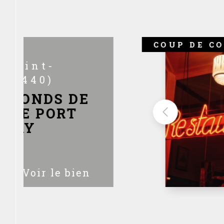
COUP DE C
(85440)
N FONDS DE
RCE PORT
ENAY
e Commerce d'un
Voir le bien
uisine traditionnelle
ts avec produits locaux,
, disposant d'une...