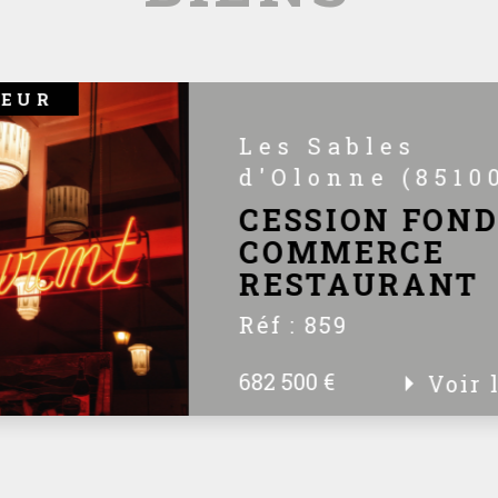
OEUR
Les Sables
d'Olonne (8510
CESSION FOND
COMMERCE
RESTAURANT
Réf : 859
Les Sables d'Olonne, Cession du 
682 500 €
Voir 
Commerce d'un restaurant type b
forte notoriété, disposant d'une b
et d'une...