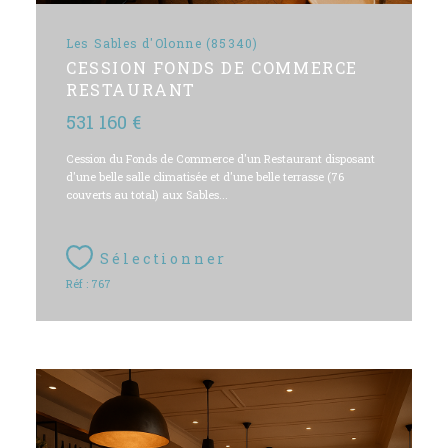
Les Sables d'Olonne (85340)
CESSION FONDS DE COMMERCE
RESTAURANT
531 160 €
Cession du Fonds de Commerce d'un Restaurant disposant
d'une belle salle climatisée et d'une belle terrasse (76
couverts au total) aux Sables...
Sélectionner
Réf : 767