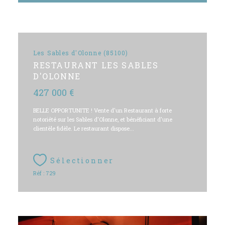
Les Sables d'Olonne (85100)
RESTAURANT LES SABLES
D'OLONNE
427 000 €
BELLE OPPORTUNITE ! Vente d'un Restaurant à forte
notoriété sur les Sables d'Olonne, et bénéficiant d'une
clientèle fidèle. Le restaurant dispose...
Sélectionner
Réf : 729