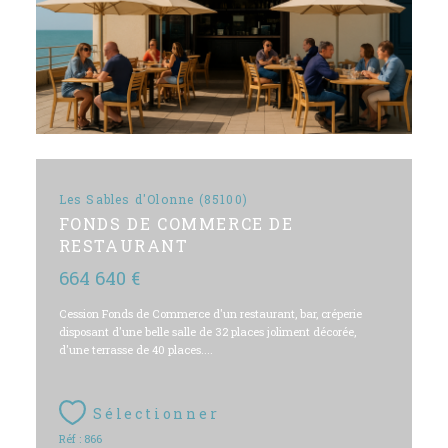
Les Sables d'Olonne (85100)
FONDS DE COMMERCE DE
RESTAURANT
664 640 €
Cession Fonds de Commerce d'un restaurant, bar, créperie
disposant d'une belle salle de 32 places joliment décorée,
d'une terrasse de 40 places....
Sélectionner
Réf : 866