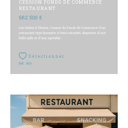
CESSION FONDS DE COMMERCE
RESTAURANT
682 500 €
Les Sables d'Olonne, Cession du Fonds de Commerce d'un
restaurant type brasserie à forte notoriété, disposant d'une
belle salle et d'une agréable...
Sélectionner
Réf : 859