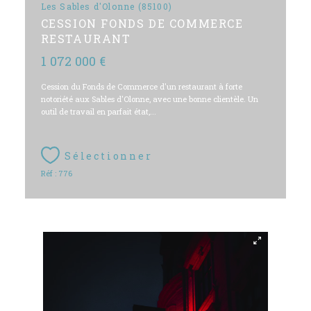
Les Sables d'Olonne (85100)
CESSION FONDS DE COMMERCE
RESTAURANT
1 072 000 €
Cession du Fonds de Commerce d'un restaurant à forte
notoriété aux Sables d'Olonne, avec une bonne clientèle. Un
outil de travail en parfait état,...
Sélectionner
Réf : 776