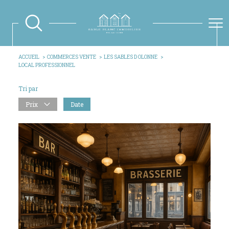
ACCUEIL
COMMERCES VENTE
LES SABLES D OLONNE
LOCAL PROFESSIONNEL
Tri par
Prix
Date