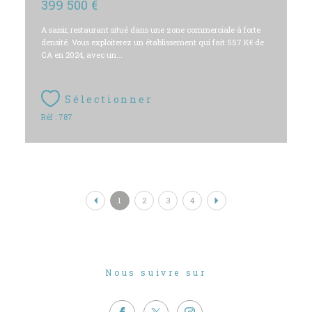
399 500 €
A saisir, restaurant situé dans une zone commerciale à forte
densité. Vous exploiterez un établissement qui fait 557 K€ de
CA en 2024, avec un...
Sélectionner
Réf : 787
1
2
3
4
Nous suivre sur