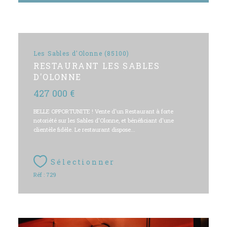
Les Sables d'Olonne (85100)
RESTAURANT LES SABLES
D'OLONNE
427 000 €
BELLE OPPORTUNITE ! Vente d'un Restaurant à forte
notoriété sur les Sables d'Olonne, et bénéficiant d'une
clientèle fidèle. Le restaurant dispose...
Sélectionner
Réf : 729