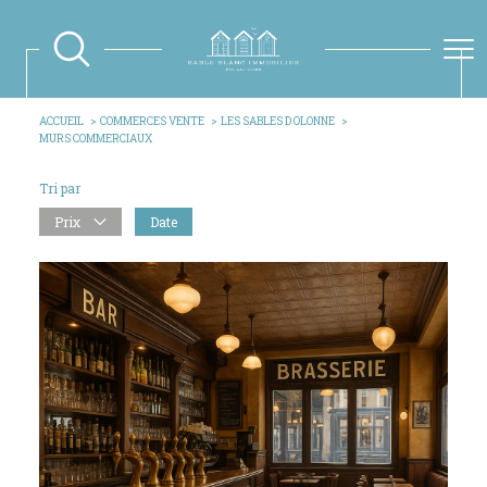
ACCUEIL
COMMERCES VENTE
LES SABLES D OLONNE
MURS COMMERCIAUX
Tri par
Prix
Date