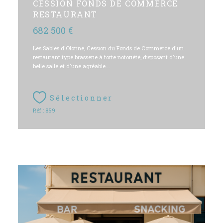
CESSION FONDS DE COMMERCE
RESTAURANT
682 500 €
Les Sables d'Olonne, Cession du Fonds de Commerce d'un
restaurant type brasserie à forte notoriété, disposant d'une
belle salle et d'une agréable...
Sélectionner
Réf : 859