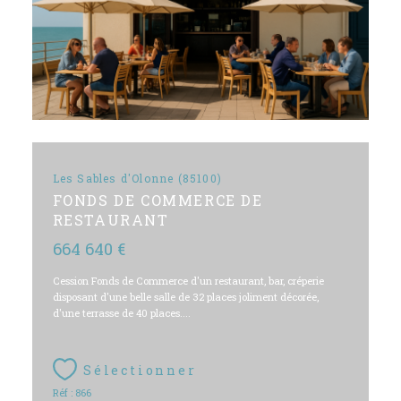
Les Sables d'Olonne (85100)
FONDS DE COMMERCE DE
RESTAURANT
664 640 €
Cession Fonds de Commerce d'un restaurant, bar, créperie
disposant d'une belle salle de 32 places joliment décorée,
d'une terrasse de 40 places....
Sélectionner
Réf : 866