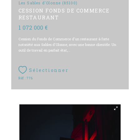
Les Sables d'Olonne (85100)
CESSION FONDS DE COMMERCE
RESTAURANT
1 072 000 €
Cession du Fonds de Commerce d'un restaurant à forte
notoriété aux Sables d'Olonne, avec une bonne clientèle. Un
outil de travail en parfait état,...
Sélectionner
Réf : 776