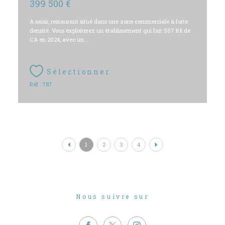
399 500 €
A saisir, restaurant situé dans une zone commerciale à forte
densité. Vous exploiterez un établissement qui fait 557 K€ de
CA en 2024, avec un...
Sélectionner
Réf : 787
1
2
3
4
Nous suivre sur