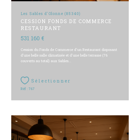
Les Sables d'Olonne (85340)
CESSION FONDS DE COMMERCE
RESTAURANT
531 160 €
Cession du Fonds de Commerce d'un Restaurant disposant
d'une belle salle climatisée et d'une belle terrasse (76
couverts au total) aux Sables...
Sélectionner
Réf : 767