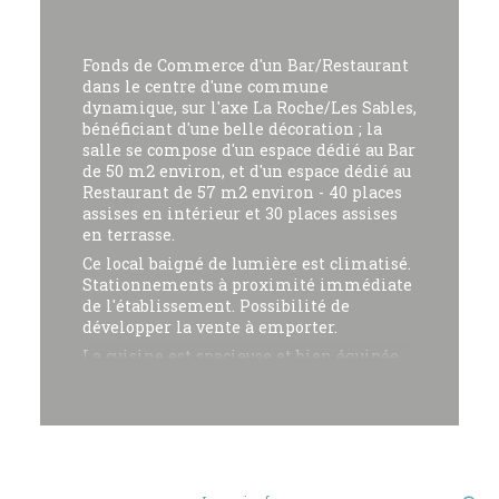
Fonds de Commerce d'un Bar/Restaurant
dans le centre d'une commune
dynamique, sur l'axe La Roche/Les Sables,
bénéficiant d'une belle décoration ; la
salle se compose d'un espace dédié au Bar
de 50 m2 environ, et d'un espace dédié au
Restaurant de 57 m2 environ - 40 places
assises en intérieur et 30 places assises
en terrasse.
Ce local baigné de lumière est climatisé.
Stationnements à proximité immédiate
de l'établissement. Possibilité de
développer la vente à emporter.
La cuisine est spacieuse et bien équipée
(matériels en grande partie renouvelés il
y a 2 ans). Stockage et cave de plain-pied.
Pas de CDI à reprendre.
Idéal pour un couple qui souhaite
reprendre une première affaire...