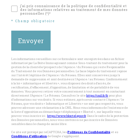
j'ai pris connaissance de la politique de confidentialité et
des informations relatives au traitement de mes données
personnelles (*)*
* Champ obligatoire
Envoyer
Les informations recueillies sur ce formulaire sont enregistrées dans un fichier
informatisé par La Boite Immo agissant comme Sous-traitant du traitement pour la
gestion de la clientèle/prospects de l'Agence / du Réseau qui reste Responsable
du Traitement de vos Données personnelles. La base légale du traitement repose
sur l'intérêt légitime de l'Agence / du Réseau. Elles sont conservées jusqu'à
demande de suppression et sont destinées à l'Agence / au Réseau. Conformément
à la loi « informatique et libertés », vous disposez des droits d’accès, de
rectification, d’effacement, d’opposition, de limitation et de portabilité de vos
données. Vous pouvez retirer votre consentement à tout moment en contactant
directement l’Agence / Le Réseau. Consultez le site
https://cnil.fr/fr
pour plus
d’informations sur vos droits. Si vous estimez, après avoir contacté l'Agence / le
Réseau, que vos droits « Informatique et Libertés » ne sont pas respectés, vous
pouvez adresser une réclamation à la CNIL. Nous vous informons de l’existence de
la liste d'opposition au démarchage téléphonique « Bloctel », sur laquelle vous
pouvez vous inscrire ici :
https://www.bloctel.gouv.fr
. Dans le cadre de la protection
des Données personnelles, nous vous invitons à ne pas inscrire de Données
sensibles dans le champ de saisie libre.
Ce site est protégé par reCAPTCHA, les
Politiques de Confidentialité
et es
Conditions d'utilisation
de Google s'appliquent.