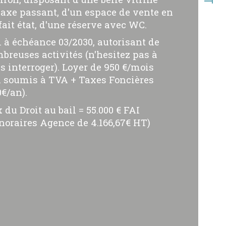
 axe passant, d'un espace de vente en
ristiques
Valeurs
pe de transac
Cessi
fait état, d'une réserve avec WC.
l à échéance 03/2030, autorisant de
de postal
breuses activités (n'hesitez pas à
s interroger). Loyer de 950 €/mois
face habitable (m²)
 soumis à TVA + Taxes Foncières
0€/an).
erficie (m²)
x du Droit au bail = 55.000 € FAI
noraires Agence de 4.166,67€ HT)