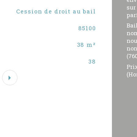
sur
Caracté
Cession de droit au bail
Ty
par
Bai
85100
Co
nom
nou
38 m²
Sur
non
(76
38
Sup
Pri
(Ho