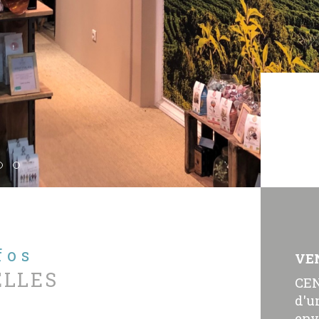
nfos
VE
ELLES
CEN
d'u
env