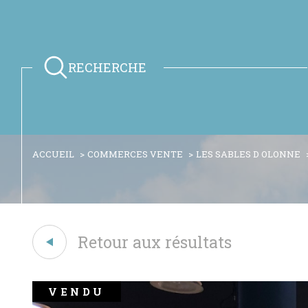
RECHERCHE
ACCUEIL
COMMERCES VENTE
LES SABLES D OLONNE
Retour aux résultats
VENDU