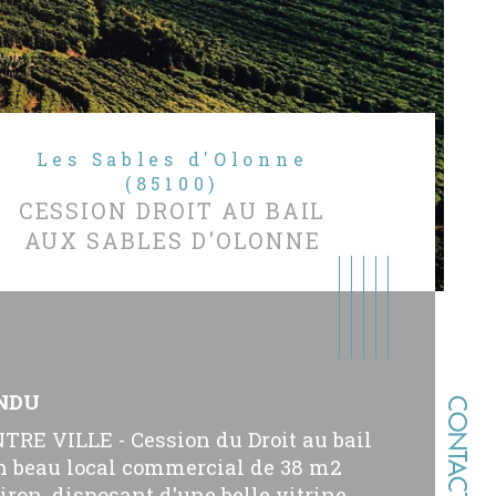
Les Sables d'Olonne
(85100)
CESSION DROIT AU BAIL
AUX SABLES D'OLONNE
NDU
CONTACT
TRE VILLE - Cession du Droit au bail
n beau local commercial de 38 m2
iron, disposant d'une belle vitrine