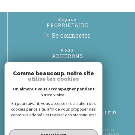
Espace
PROPRIÉTAIRE
Se connecter
Nous
ADHÉRONS
Comme beaucoup, notre site
utilise les cookies
On aimerait vous accompagner pendant
votre visite.
En poursuivant, vous acceptez l'utilisation des
cookies par ce site, afin de vous proposer des
contenus adaptés et réaliser des statistiques !
© 2026 | TOUS DROITS RÉSERVÉS | TRADUCTION POWERED BY GOOGLE |
PLAN DU SITE
MENTIONS LÉGALES
NOS HONORAIRES
ADMIN
NOS LIENS