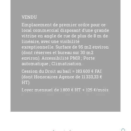
VENDU
Emplacement de premier ordre pour ce
local commercial disposant d'une grande
vitrine en angle de rue de plus de 8 m de
linéaire, avec une visibilité
exceptionnelle. Surface de 95 m2 environ
(dont réserves et bureau sur 30 m2
environ). Accessibilité PMR ; Porte
automatique ; Climatisation.
Cession du Droit au bail = 183.600 € FAI
(dont Honoraires Agence de 11.333,33 €
HT)
Loyer mensuel de 1.800 € HT + 125 €/mois
de charges ; Libre au 30 septembre 2022.
Toute activité envisageable sauf
Restauration et activités bruyantes et
malodorantes.