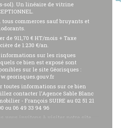
s-sol). Un linéaire de vitrine
ristiques
Valeurs
erficie (m²)
CEPTIONNEL.
l tous commerces sauf bruyants et
odorants.
er de 911,70 € HT/mois + Taxe
cière de 1.230 €/an.
 informations sur les risques
quels ce bien est exposé sont
ponibles sur le site Géorisques :
.georisques.gouv.fr
r toutes informations sur ce bien
illez contacter l'Agence Sable Blanc
obilier - François SUIRE au 02 51 21
00 ou 06 49 33 94 96
s vous invitons à visiter notre site
.sableblancimmobilier.com pour