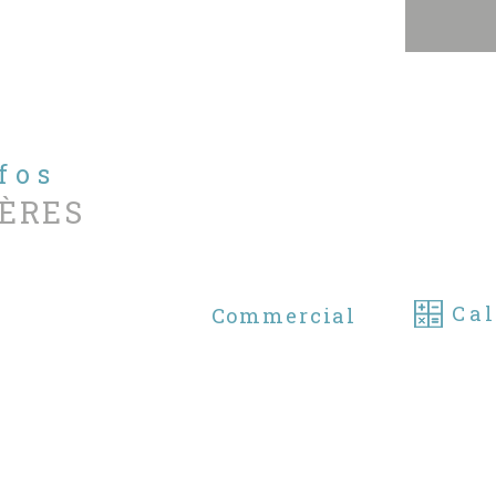
con
nfos
ÈRES
Cal
Commercial