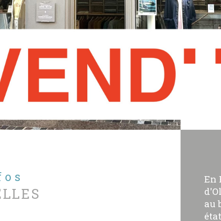
nfos
En 
ELLES
d'O
au 
éta