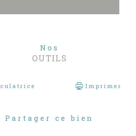
sulter nos autres biens à la vente
Nos
OUTILS
culatrice
Imprimer
Partager ce bien