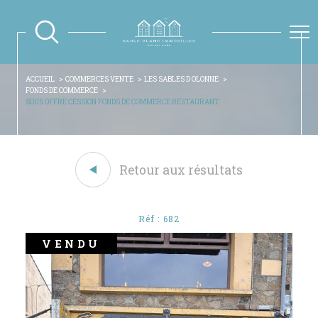
ACCUEIL
COMMERCES VENTE
LES SABLES D OLONNE
FONDS DE COMMERCE
SOUS OFFRE CESSION FONDS DE COMMERCE RESTAURANT
Retour aux résultats
Réf : 682
VENDU