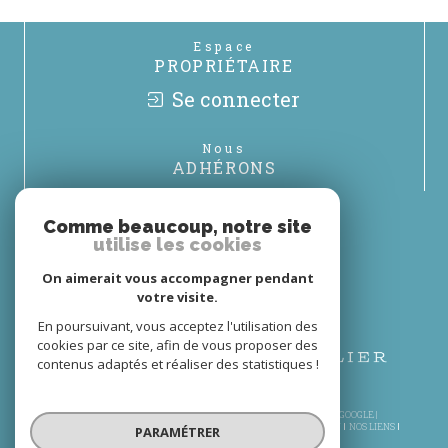
Espace
PROPRIÉTAIRE
Se connecter
Nous
ADHÉRONS
Comme beaucoup, notre site
utilise les cookies
On aimerait vous accompagner pendant
votre visite.
En poursuivant, vous acceptez l'utilisation des
cookies par ce site, afin de vous proposer des
contenus adaptés et réaliser des statistiques !
© 2026 | TOUS DROITS RÉSERVÉS | TRADUCTION POWERED BY GOOGLE |
PLAN DU SITE
MENTIONS LÉGALES
NOS HONORAIRES
ADMIN
NOS LIENS
PARAMÉTRER
POLITIQUE RGPD
COOKIES