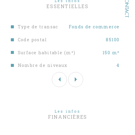
CONTACT
Les infos
site Géorisques : www.georisques.gouv.fr
ESSENTIELLES
Nous vous invitons à visiter notre site
www.sableblancimmobilier.com pour
consulter nos autres biens à la vente
Caractéristiques
Valeurs
Type de transac
Fonds de commerce
Code postal
85100
Surface habitable (m²)
150 m²
Nombre de niveaux
4
Les infos
FINANCIÈRES