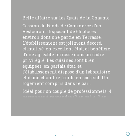
Belle affaire sur les Quais de la Chaume.
Cession du Fonds de Commerce d'un
Restaurant disposant de 65 places
environ dont une partie en Terrasse.
L'établissement est joliment décoré,
climatisé, en excellent état, et bénéficie
d'une agréable terrasse dans un cadre
privilégié. Les cuisines sont bien
équipées, en parfait état, et
l'établissement dispose d'un laboratoire
et d'une chambre froide en sous-sol. Un
logement compris dans le bail.
Idéal pour un couple de professionnels. 4
personnes à reprendre (2 en salle, 2 en
cuisine). 7 semaines de fermeture par an.
Loyer mensuel de 2.197 € HT (bail
renouvelé en 10/2022). CA développé
entre 600 et 675 K€ HT/an.
Les informations sur les risques auxquels
ce bien est exposé sont disponibles sur le