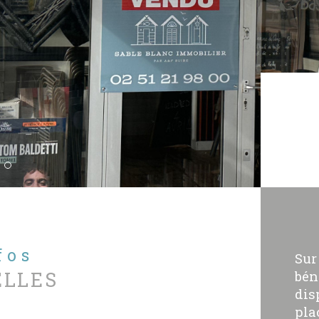
nfos
Sur
ELLES
bén
dis
pla