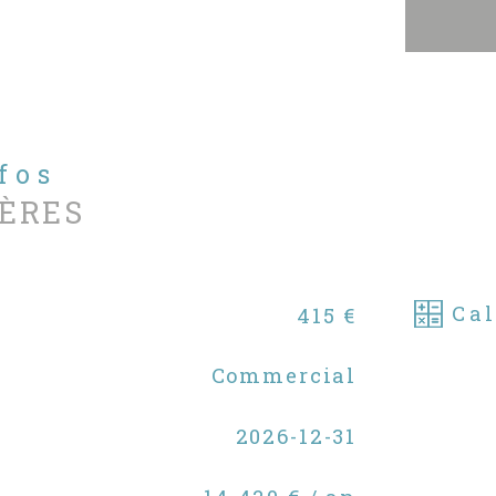
Les
aux
dis
www
Nou
www
nfos
con
ÈRES
Cal
415 €
Commercial
2026-12-31