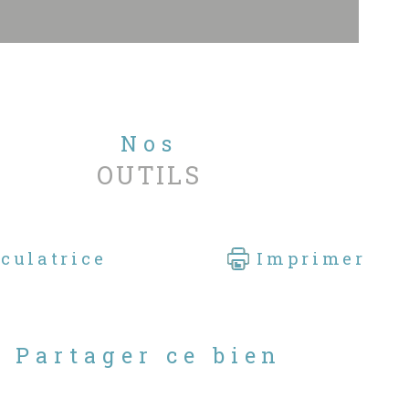
 informations sur les risques
quels ce bien est exposé sont
ponibles sur le site Géorisques :
.georisques.gouv.fr
s vous invitons à visiter notre site
.sableblancimmobilier.com pour
Nos
sulter nos autres biens à la vente
OUTILS
culatrice
Imprimer
Partager ce bien