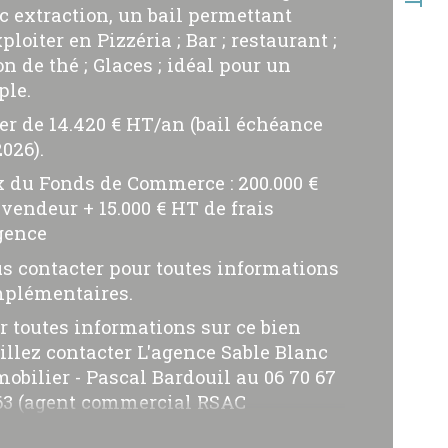
c extraction, un bail permettant
ristiques
Valeurs
propriété
ploiter en Pizzéria ; Bar ; restaurant ;
on de thé ; Glaces ; idéal pour un
ple.
mbre de lots
er de 14.420 € HT/an (bail échéance
2026).
x du Fonds de Commerce : 200.000 €
 vendeur + 15.000 € HT de frais
gence
s contacter pour toutes informations
plémentaires.
r toutes informations sur ce bien
illez contacter L'agence Sable Blanc
obilier - Pascal Bardouil au 06 70 67
63 (agent commercial RSAC
4AC00080)