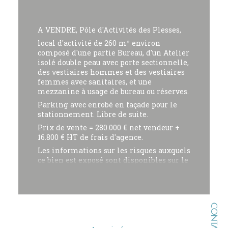
A VENDRE, Pôle d'Activités des Plesses,
local d'activité de 260 m² environ
composé d'une partie Bureau, d'un Atelier
isolé double peau avec porte sectionnelle,
des vestiaires hommes et des vestiaires
femmes avec sanitaires, et une
mezzanine à usage de bureau ou réserves.
Parking avec enrobé en façade pour le
stationnement. Libre de suite.
Prix de vente = 280.000 € net vendeur +
16.800 € HT de frais d'agence.
Les informations sur les risques auxquels
ce bien est exposé sont disponibles sur le
site Géorisques : www.georisques.gouv.fr
Pour toutes informations sur ce bien
veuillez contacter l'Agence Sable Blanc
Immobilier - François SUIRE au 02 51 21
CONTACT
98 00 ou 06 49 33 94 96
Pour découvrir nos autres biens à la