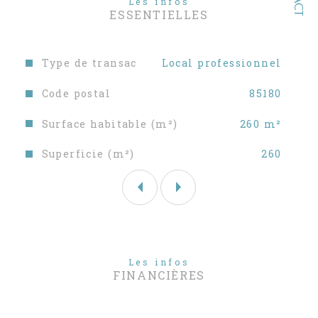
Les infos
vente, nous vous invitons à consulter
ESSENTIELLES
notre site
www.sableblancimmobilier.com
Caractéristiques
Valeurs
Type de transac
Local professionnel
Code postal
85180
Surface habitable (m²)
260 m²
Superficie (m²)
260
Les infos
FINANCIÈRES