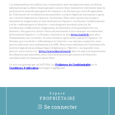
Les informations recueillies sur ce formulaire sont enregistrées dans un fichier
informatisé par La Boite Immo agissant comme Sous-traitant du traitement pour la
gestion de la clientèle/prospects de l'Agence / du Réseau qui reste Responsable
du Traitement de vos Données personnelles. La base légale du traitement repose
sur l'intérêt légitime de l'Agence / du Réseau. Elles sont conservées jusqu'à
demande de suppression et sont destinées à l'Agence / au Réseau. Conformément
à la loi « informatique et libertés », vous disposez des droits d’accès, de
rectification, d’effacement, d’opposition, de limitation et de portabilité de vos
données. Vous pouvez retirer votre consentement à tout moment en contactant
directement l’Agence / Le Réseau. Consultez le site
https://cnil.fr/fr
pour plus
d’informations sur vos droits. Si vous estimez, après avoir contacté l'Agence / le
Réseau, que vos droits « Informatique et Libertés » ne sont pas respectés, vous
pouvez adresser une réclamation à la CNIL. Nous vous informons de l’existence de
la liste d'opposition au démarchage téléphonique « Bloctel », sur laquelle vous
pouvez vous inscrire ici :
https://www.bloctel.gouv.fr
. Dans le cadre de la protection
des Données personnelles, nous vous invitons à ne pas inscrire de Données
sensibles dans le champ de saisie libre.
Ce site est protégé par reCAPTCHA, les
Politiques de Confidentialité
et es
Conditions d'utilisation
de Google s'appliquent.
Espace
PROPRIÉTAIRE
Se connecter