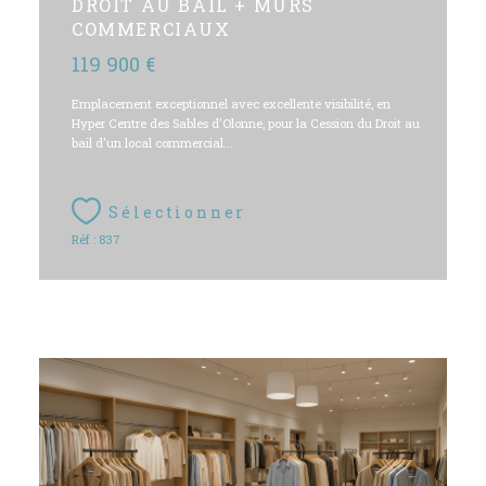
DROIT AU BAIL + MURS
COMMERCIAUX
119 900 €
Emplacement exceptionnel avec excellente visibilité, en
Hyper Centre des Sables d'Olonne, pour la Cession du Droit au
bail d'un local commercial...
Sélectionner
Réf : 837