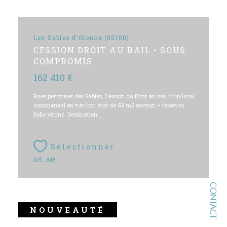
Les Sables d'Olonne (85100)
CESSION DROIT AU BAIL - SOUS
COMPROMIS
162 410 €
Rues piétonnes des Sables, Cession du Droit au bail d'un local
commercial en très bon état de 58 m2 environ + réserves.
Belle vitrine. Destination...
Sélectionner
Réf : 848
CONTACT
NOUVEAUTÉ