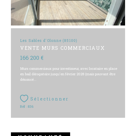
Les Sables d'Olonne (85100)
VENTE MURS COMMERCIAUX
166 200 €
Murs commerciaux pour investisseur, avec locataire en place
en bail dérogatoire jusqu'en février 2028 (mais pouvant être
dénoncé...
Sélectionner
Réf : 836