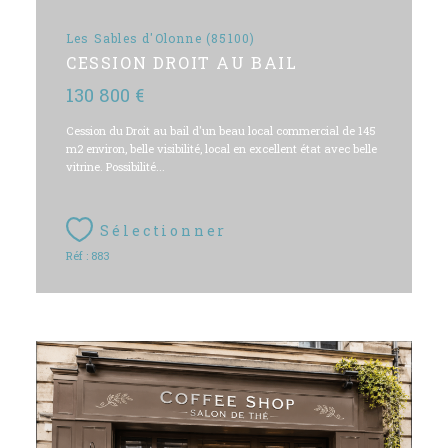
Les Sables d'Olonne (85100)
CESSION DROIT AU BAIL
130 800 €
Cession du Droit au bail d'un beau local commercial de 145
m2 environ, belle visibilité, local en excellent état avec belle
vitrine. Possibilité...
Sélectionner
Réf : 883