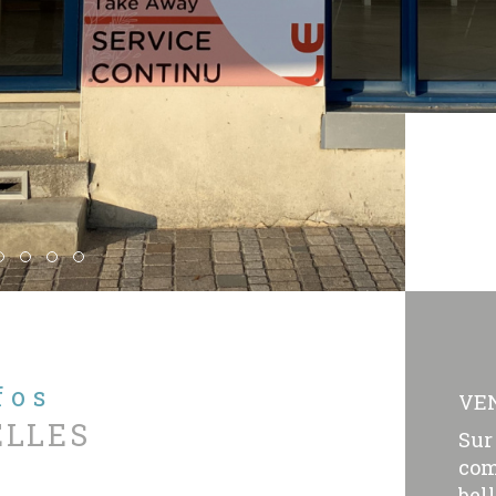
nfos
VE
ELLES
Sur
com
bel