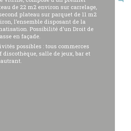
teau de 22 m2 environ sur carrelage,
ristiques
Valeurs
pe de transac
second plateau sur parquet de 11 m2
iron, l'ensemble disposant de la
de postal
matisation. Possibilité d'un Droit de
rasse en façade.
face habitable (m²)
ivités possibles : tous commerces
f discothèque, salle de jeux, bar et
erficie (m²)
tautrant.