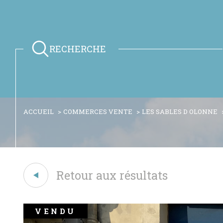
RECHERCHE
ACCUEIL
COMMERCES VENTE
LES SABLES D OLONNE
Retour aux résultats
VENDU