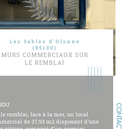
Les Sables d'Olonne
(85100)
MURS COMMERCIAUX SUR
LE REMBLAI
NDU
CONTACT
 le remblai, face à la mer, un local
mercial de 37,93 m2 disposant d'une
le vitrine, composé d'un premier