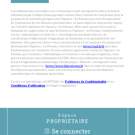
Les informations recueillies sur ce formulaire sont enregistrées dans un fichier
informatisé par La Boite Immo agissant comme Sous-traitant du traitement pour la
gestion de la clientèle/prospects de l'Agence / du Réseau qui reste Responsable
du Traitement de vos Données personnelles. La base légale du traitement repose
sur l'intérêt légitime de l'Agence / du Réseau. Elles sont conservées jusqu'à
demande de suppression et sont destinées à l'Agence / au Réseau. Conformément
à la loi « informatique et libertés », vous disposez des droits d’accès, de
rectification, d’effacement, d’opposition, de limitation et de portabilité de vos
données. Vous pouvez retirer votre consentement à tout moment en contactant
directement l’Agence / Le Réseau. Consultez le site
https://cnil.fr/fr
pour plus
d’informations sur vos droits. Si vous estimez, après avoir contacté l'Agence / le
Réseau, que vos droits « Informatique et Libertés » ne sont pas respectés, vous
pouvez adresser une réclamation à la CNIL. Nous vous informons de l’existence de
la liste d'opposition au démarchage téléphonique « Bloctel », sur laquelle vous
pouvez vous inscrire ici :
https://www.bloctel.gouv.fr
. Dans le cadre de la protection
des Données personnelles, nous vous invitons à ne pas inscrire de Données
sensibles dans le champ de saisie libre.
Ce site est protégé par reCAPTCHA, les
Politiques de Confidentialité
et es
Conditions d'utilisation
de Google s'appliquent.
Espace
PROPRIÉTAIRE
Se connecter