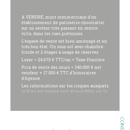
A VENDRE, murs commerciaux d'un
établissement de patisserie-chocolatier
sur un secteur très passant en centre-
ville, dans les rues piétonnes.
L'espace de vente est bien aménagé et en
très bon état. Un sous-sol avec chambre
froide et 2 étages à usage de réserves.
Loyer = 24.670 € TTC/an + Taxe Foncière
Prix de vente des murs = 340.000 € net
vendeur + 17.000 € TTC d'honoraires
d'Agence
Les informations sur les risques auxquels
ce bien est exposé sont disponibles sur le
site Géorisques : www.georisques.gouv.fr
Pour toutes informations sur ce bien
veuillez contacter l'Agence Sable Blanc
Immobilier - François SUIRE au 02 51 21
CONTACT
98 00 ou 06 49 33 94 96
Pour découvrir nos autres biens à la