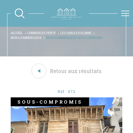
ACCUEIL
COMMERCES VENTE
LES SABLES D OLONNE
MURS COMMERCIAUX
MURS COMMERCIAUX SOUS COMPROMIS
Retour aux résultats
Réf : 872
SOUS-COMPROMIS