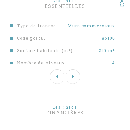
Les infos
vente, nous vous invitons à consulter
ESSENTIELLES
notre site
www.sableblancimmobilier.com
Caractéristiques
Valeurs
Type de transac
Murs commerciaux
Les informations sur les risques auxquels ce bien
est exposé sont disponibles sur le site
Géorisques
Code postal
85100
Surface habitable (m²)
210 m²
Nombre de niveaux
4
Les infos
FINANCIÈRES