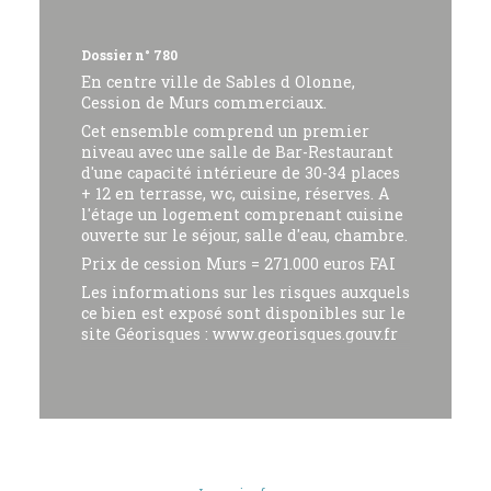
Dossier n° 780
En centre ville de Sables d Olonne,
Cession de Murs commerciaux.
Cet ensemble comprend un premier
niveau avec une salle de Bar-Restaurant
d'une capacité intérieure de 30-34 places
+ 12 en terrasse, wc, cuisine, réserves. A
l'étage un logement comprenant cuisine
ouverte sur le séjour, salle d'eau, chambre.
Prix de cession Murs = 271.000 euros FAI
Les informations sur les risques auxquels
ce bien est exposé sont disponibles sur le
site Géorisques : www.georisques.gouv.fr
Pour toutes informations sur ce bien
veuillez contacter l'Agence Sable Blanc
Immobilier - François SUIRE au 02 51 21
98 00 ou 06 49 33 94 96
Pour découvrir nos autres biens à la
vente, nous vous invitons à consulter