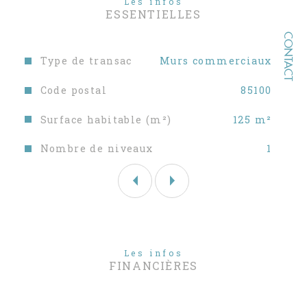
Les infos
notre site
ESSENTIELLES
www.sableblancimmobilier.com
CONTACT
Les informations sur les risques auxquels ce bien
est exposé sont disponibles sur le site
Géorisques
Caractéristiques
Valeurs
Type de transac
Murs commerciaux
Code postal
85100
Surface habitable (m²)
125 m²
Nombre de niveaux
1
Les infos
FINANCIÈRES