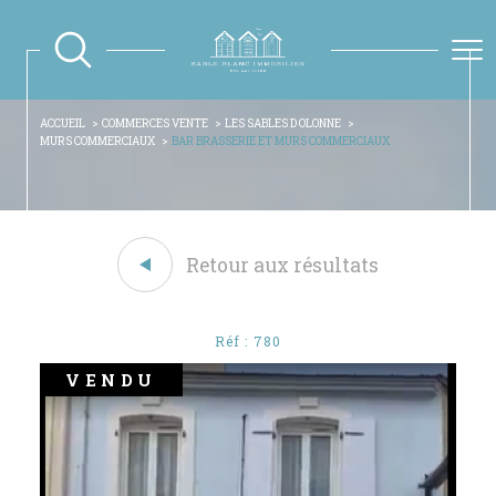
ACCUEIL
COMMERCES VENTE
LES SABLES D OLONNE
MURS COMMERCIAUX
BAR BRASSERIE ET MURS COMMERCIAUX
Retour aux résultats
Réf : 780
VENDU